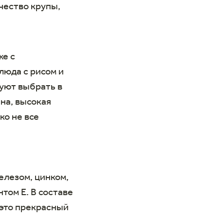
чество крупы,
же с
люда с рисом и
уют выбрать в
на, высокая
ко не все
елезом, цинком,
нтом Е. В составе
 это прекрасный