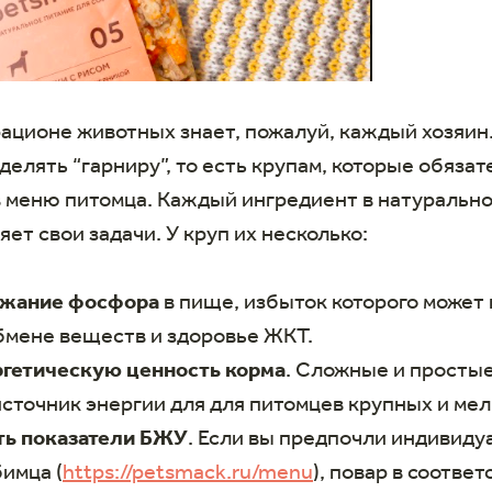
рационе животных знает, пожалуй, каждый хозяин
делять “гарниру”, то есть крупам, которые обяза
в меню питомца. Каждый ингредиент в натуральн
ет свои задачи. У круп их несколько:
ржание фосфора
в пище, избыток которого может
обмене веществ и здоровье ЖКТ.
гетическую ценность корма
. Сложные и просты
сточник энергии для для питомцев крупных и мел
ть показатели БЖУ
. Если вы предпочли индивид
имца (
https://petsmack.ru/menu
), повар в соответ