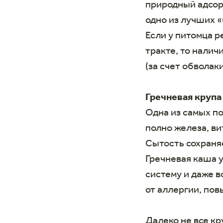
природный адсорб
одно из лучших 
Если у питомца 
тракте, то нали
(за счет обволак
Гречневая крупа
Одна из самых по
полно железа, ви
Сытость сохраняе
Гречневая каша 
систему и даже в
от аллергии, пов
Далеко не все кр