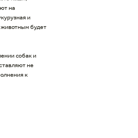
яют на
укурузная и
, животным будет
лении собак и
оставляют не
полнения к