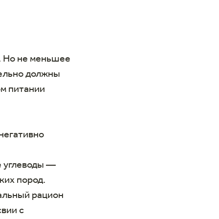
. Но не меньшее
тельно должны
ом питании
 негативно
е углеводы —
ких пород.
уальный рацион
свии с