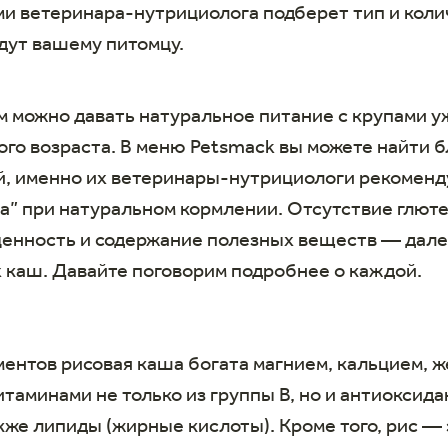
и ветеринара-нутрициолога подберет тип и коли
дут вашему питомцу.
м можно давать натуральное питание с крупами у
го возраста. В меню Petsmack вы можете найти б
й, именно их ветеринары-нутрициологи рекоменд
а” при натуральном кормлении. Отсутствие глюте
ценность и содержание полезных веществ — дале
х каш. Давайте поговорим подробнее о каждой.
ентов рисовая каша богата магнием, кальцием, ж
итаминами не только из группы В, но и антиоксида
кже липиды (жирные кислоты). Кроме того, рис —