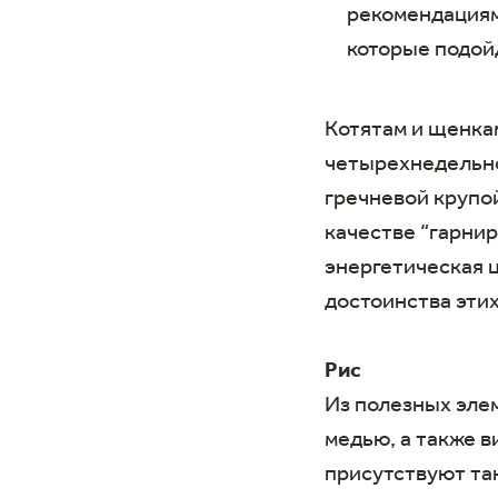
рекомендациям
которые подой
Котятам и щенка
четырехнедельно
гречневой крупо
качестве “гарнир
энергетическая 
достоинства эти
Рис
Из полезных элем
медью, а также в
присутствуют та