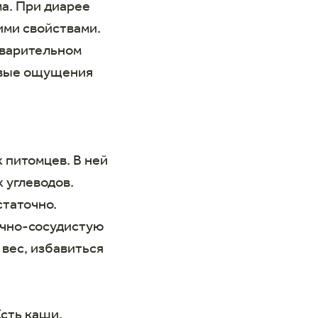
ма. При диарее
ими свойствами.
еварительном
левые ощущения
 питомцев. В ней
х углеводов.
статочно.
ечно-сосудистую
вес, избавиться
Есть каши,