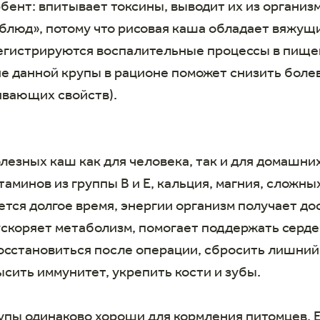
ент: впитывает токсины, выводит их из организ
«блюд», потому что рисовая каша обладает вяжущ
регистрируются воспалительные процессы в пищ
чие данной крупы в рационе поможет снизить бо
ивающих свойств).
лезных каш как для человека, так и для домашних
таминов из группы В и Е, кальция, магния, сложны
тся долгое время, энергии организм получает до
ускоряет метаболизм, помогает поддержать серд
осстановиться после операции, сбросить лишний 
ысить иммунитет, укрепить кости и зубы.
упы одинаково хороши для кормления питомцев. 